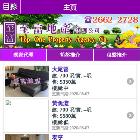
主頁
獨家代理
筍盤推介
租盤推介
大尾督
建: 700 呎/實: --呎
售: $350萬
樓層:中
更新日期:2026-08-07
黃魚灘
建: 700 呎/實: --呎
售: $580萬
樓層:低
更新日期:2026-08-07
泰亨