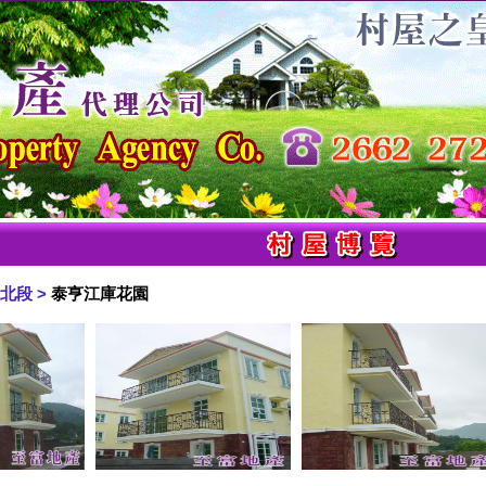
北段 >
泰亨江庫花園