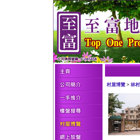
村屋博覽
>
林村