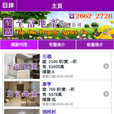
主頁
獨家代理
筍盤推介
租盤推介
元嶺
建: 2100 呎/實: --呎
售: $1600萬
樓層:A
更新日期:2026-08-08
泰亨
建: 700 呎/實: --呎
售: $478萬
樓層:低
更新日期:2026-08-08
洞梓村