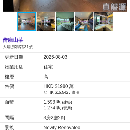
倚龍山莊
大埔,露輝路31號
更新日期
2026-08-03
物業用途
住宅
樓層
高
售價
HKD $1980 萬
@ HK $15,542 / 實用
面積
1,593 呎
(建築)
1,274 呎
(實用)
間隔
3房2廳2廁
景觀
Newly Renovated