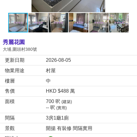
秀麗花園
大埔,圍頭村380號
更新日期
2026-08-05
物業用途
村屋
樓層
中
售價
HKD $488 萬
面積
700 呎
(建築)
-- 呎
(實用)
間隔
3房1廳1廁
景觀
開揚 有裝修 間隔實用