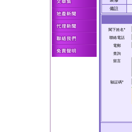
備註
閣下姓名*
聯絡電話
電郵
查詢
留言
驗証碼*