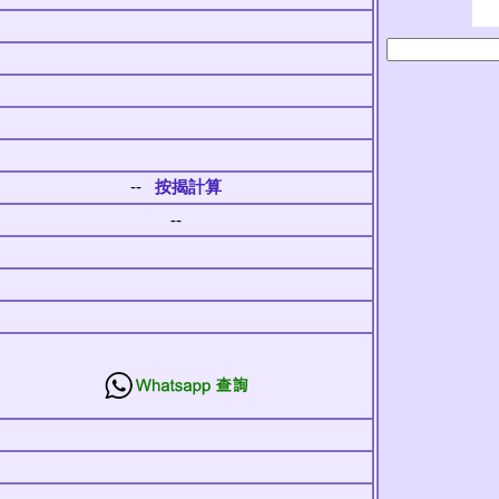
--
按揭計算
--