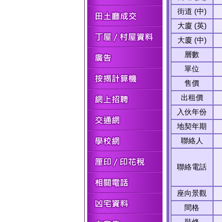
街道 (中)
大廈 (英)
大廈 (中)
層數
單位
售價
出租價
入伙年份
地契年期
聯絡人
聯絡電話
座向景觀
間格
裝修