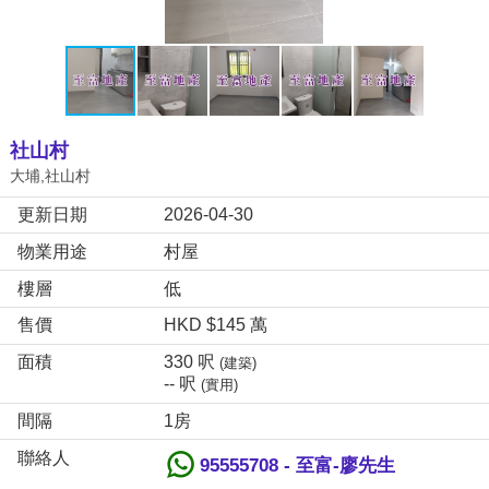
社山村
大埔,社山村
更新日期
2026-04-30
物業用途
村屋
樓層
低
售價
HKD $145 萬
面積
330 呎
(建築)
-- 呎
(實用)
間隔
1房
聯絡人
95555708 - 至富-廖先生